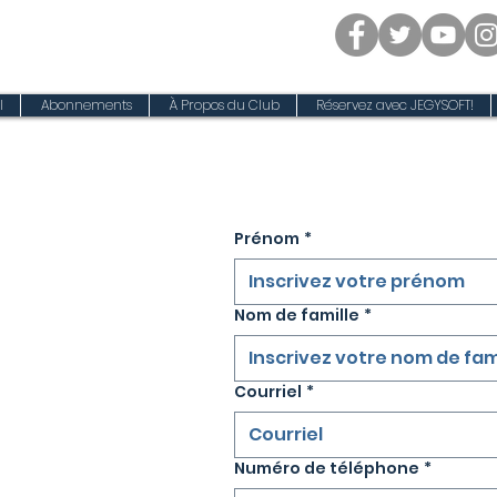
l
Abonnements
À Propos du Club
Réservez avec JEGYSOFT!
Prénom
*
Nom de famille
*
Courriel
*
Numéro de téléphone
*