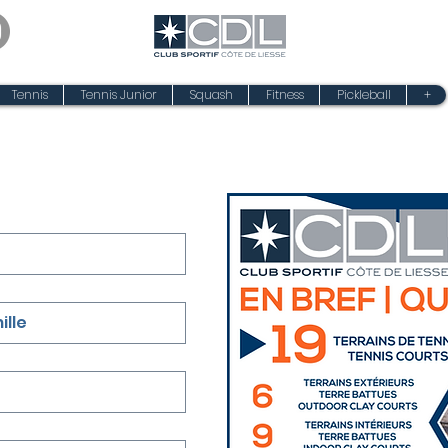
Tennis
Tennis Junior
Squash
Fitness
Pickleball
+