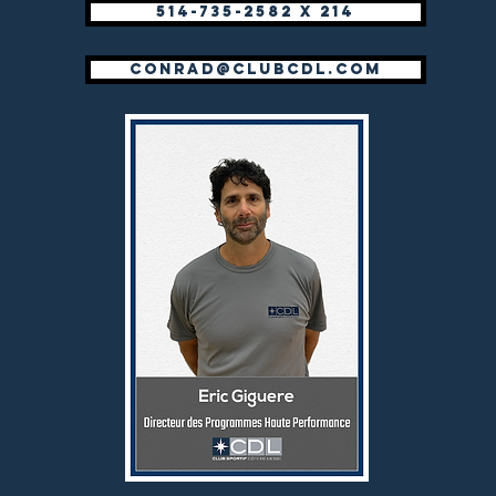
514-735-2582 x 214
conrad@clubcdl.com