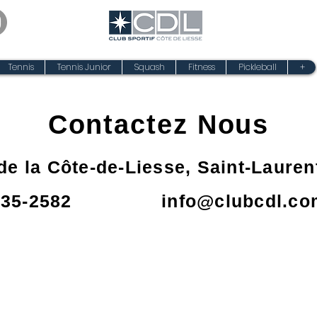
Tennis
Tennis Junior
Squash
Fitness
Pickleball
+
Contactez Nous
e la Côte-de-Liesse, Saint-Laure
735-2582
info@clubcdl.co