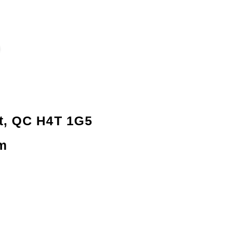
nt, QC H4T 1G5
m