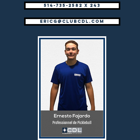
514-735-2582 x 243
ericg@clubcdl.com