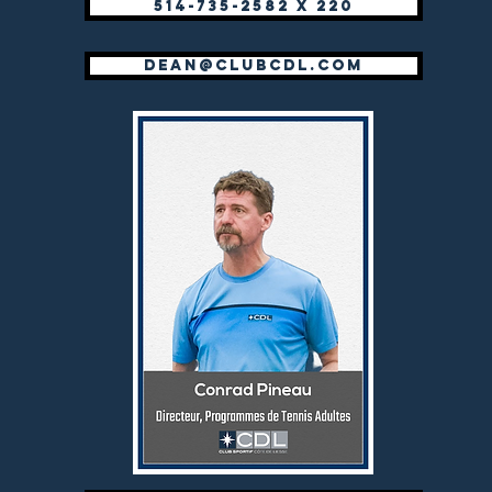
514-735-2582 x 220
dean@clubcdl.com